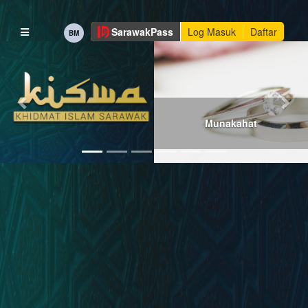
×
Sarawak
Pass
Log Masuk
Daftar
BM
DATA
ISLAM
SARAWAK
PERKHIDMATAN
Munakahat
PEKELILING
MANUAL
DAN
PROSEDUR
MUAT
TURUN
PENGUMUMAN