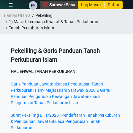
×
Sarawak
Pass
Log Masuk
Daftar
BM
Laman Utama
Pekeliling
DATA
1) Masjid, Lembaga Khairat & Tanah Perkuburan
ISLAM
Tanah Perkuburan Islam
SARAWAK
PERKHIDMATAN
Pekeliling & Garis Panduan Tanah
PEKELILING
Perkuburan Islam
1)
HAL EHWAL TANAH PERKUBURAN :
MASJID,
LEMBAGA
Garis Panduan Jawatankuasa Pengurusan Tanah
KHAIRAT
Perkuburan Islam- Majlis Islam Sarawak, 2020 & Garis
&
Panduan Pengurusan Kewangan Jawatankuasa
TANAH
PERKUBURAN
Pengurusan Tanah Perkuburan Islam
2)
Surat Pekeliling Bil 1/2020 : Pendaftaran Tanah Perkuburan
TAULIAH
& Penubuhan Jawatankuasa Pengurusan Tanah
MENGAJAR/BERCERAMAH
Perkuburan